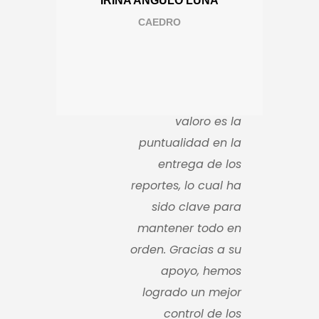
IRINA ANGULO LUNA
CAEDRO
Mi experiencia con
Come
GES ha sido muy
buena. Lo que más
valoro es la
puntualidad en la
entrega de los
reportes, lo cual ha
sido clave para
mantener todo en
orden. Gracias a su
apoyo, hemos
logrado un mejor
control de los