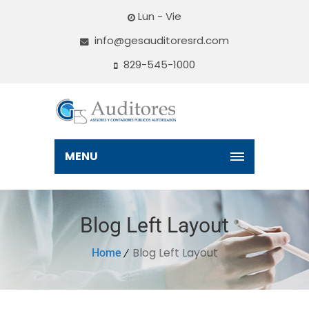
Lun - Vie
info@gesauditoresrd.com
829-545-1000
MENU
Blog Left Layout
Blog Left Layout
Home