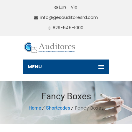
Lun - Vie
info@gesauditoresrd.com
829-545-1000
MENU
Fancy Boxes
Fancy Boxes
Home
Shortcodes